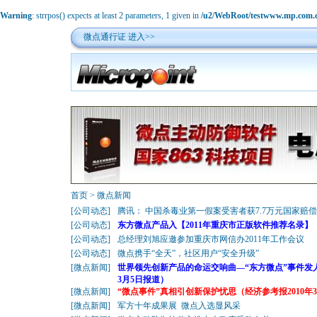
Warning
: strrpos() expects at least 2 parameters, 1 given in
/u2/WebRoot/testwww.mp.com.cn
微点通行证
进入>>
首页
>
微点新闻
[
公司动态
]
腾讯： 中国杀毒业第一假案受害者获7.7万元国家赔偿
[
公司动态
]
东方微点产品入【2011年重庆市正版软件推荐名录】
[
公司动态
]
总经理刘旭应邀参加重庆市网信办2011年工作会议
[
公司动态
]
微点携手“全天”，社区用户“安全升级”
[
微点新闻
]
世界领先创新产品的命运交响曲—“东方微点”事件发
3月5日报道）
[
微点新闻
]
“微点事件”真相引创新保护忧思（经济参考报2010年
[
微点新闻
]
军方十年成果展 微点入选显风采