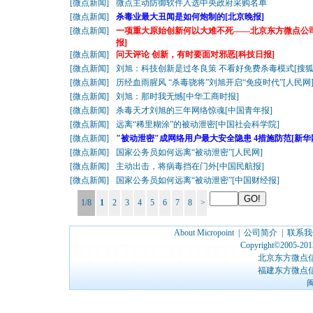
[
微点新闻
]
微点主动防御软件入选中央政府采购名单
[
微点新闻
]
杀毒业最大丑闻是如何炮制的[北京晚报]
[
微点新闻
]
一项重大原始创新何以大难不死——北京东方微点公
报]
[
微点新闻
]
问天评论 创新，有时要面对邪恶[科技日报]
[
微点新闻
]
刘旭：科技创新是过冬良策 不看好免费杀毒模式[搜狐
[
微点新闻
]
历经血雨腥风 “杀毒骁将”刘旭开启“免疫时代”[人民网
[
微点新闻
]
刘旭：那时我无憾[中华工商时报]
[
微点新闻
]
杀毒天才刘旭的三年网络惊魂[中国青年报]
[
微点新闻
]
远离“稀里糊涂”的被动泄密[中国社会科学院]
[
微点新闻
]
"被动泄密"成网络用户最大安全隐患 4措施防范[新华
[
微点新闻
]
国家公务员如何远离“被动泄密”[人民网]
[
微点新闻
]
主动出击，将病毒挡在门外[中国民航报]
[
微点新闻
]
国家公务员如何远离“被动泄密”[中国财经报]
1/8
1
2
3
4
5
6
7
8
>
About Micropoint
|
公司简介
|
联系我
Copyright©2005-2012
北京东方微点
福建东方微点
闽