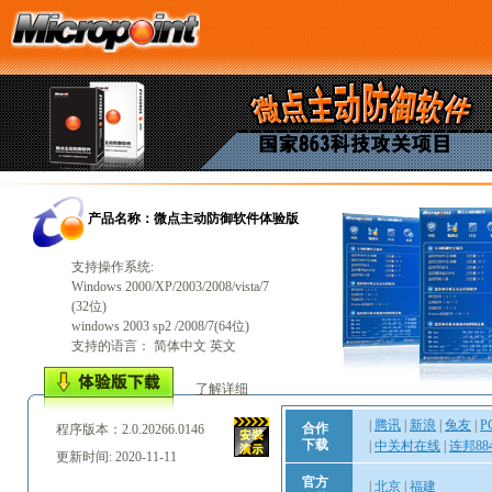
产品名称：微点主动防御软件体验版
支持操作系统:
Windows 2000/XP/2003/2008/vista/7
(32位)
windows 2003 sp2 /2008/7(64位)
支持的语言： 简体中文 英文
了解详细
|
腾讯
|
新浪
|
兔友
|
P
合作
程序版本：2.0.20266.0146
下载
|
中关村在线
|
连邦88
更新时间: 2020-11-11
官方
|
北京
|
福建