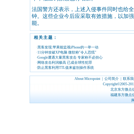
法国警方还表示，上述入侵事件同时也给全
钟。这些企业今后应采取有效措施，以加强
能。
相关主题：
·黑客发现:苹果能监视iPhone的一举一动
·11分钟攻破XP电脑 微软称"令人恐慌"
·Google遭遇大量黑客攻击 专家称不必担心
·网络攻击利润极高 已成全球性犯罪
·防止黑客利用TTL值来鉴别操作系统
About Micropoint
|
公司简介
|
联系我
Copyright©2005-2012
北京东方微点
福建东方微点
闽