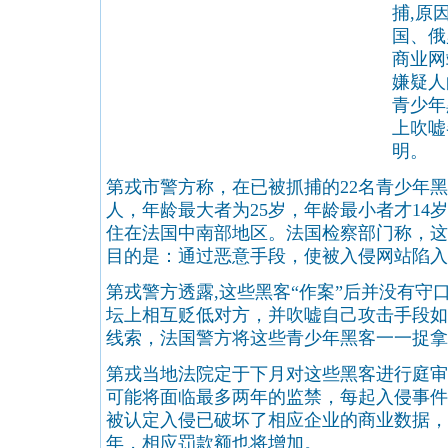
捕,原
国、俄
商业网
嫌疑人
青少年
上吹嘘
明。
第戎市警方称，在已被抓捕的22名青少年黑
人，年龄最大者为25岁，年龄最小者才14
住在法国中南部地区。法国检察部门称，这
目的是：通过恶意手段，使被入侵网站陷入
第戎警方透露,这些黑客“作案”后并没有守
坛上相互贬低对方，并吹嘘自己攻击手段如
线索，法国警方将这些青少年黑客一一捉拿
第戎当地法院定于下月对这些黑客进行庭审
可能将面临最多两年的监禁，每起入侵事件
被认定入侵已破坏了相应企业的商业数据，
年，相应罚款额也将增加。