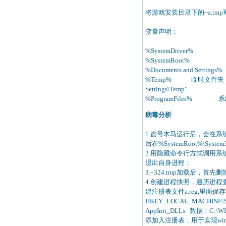
将游戏安装目录下的~a.tmp重命
变量声明：
%SystemDriver
%SystemRoot% W
%Documents and Settin
%Temp% 临时文件夹，通常为“C
Settings\Temp”
%ProgramFiles% 系统
病毒分析
1.盗号木马运行后，会在系统目录%
后在%SystemRoot%\Sy
2.用隐藏命令行方式调用系统目录
退出自身进程；
3.~324.tmp加载后，首
4.创建进程快照，遍历进程查找
建注册表文件a.reg,里
HKEY_LOCAL_MACHINE\SOF
AppInit_DLLs 数据：C:\WI
添加入注册表，用于实现wins