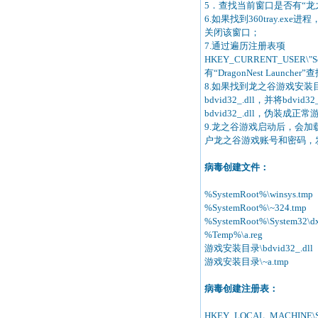
5．查找当前窗口是否有“
6.如果找到360tray.
关闭该窗口；
7.通过遍历注册表项
HKEY_CURRENT_USER\"Sof
有“DragonNest Laun
8.如果找到龙之谷游戏安装目
bdvid32_.dll，并将bdvid
bdvid32_.dll，伪装
9.龙之谷游戏启动后，会加载被w
户龙之谷游戏账号和密码，
病毒创建文件：
%SystemRoot%\winsys.tmp
%SystemRoot%\~324.tmp
%SystemRoot%\System32\dx
%Temp%\a.reg
游戏安装目录\bdvid32_.dll
游戏安装目录\~a.tmp
病毒创建注册表：
HKEY_LOCAL_MACHINE\SOF