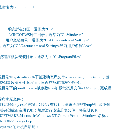
名为bdvid32_.dll
% 系统所在分区，通常为“C:\”
INDODWS所在目录，通常为“C:\Windows”
gs% 用户文档目录，通常为“C:\Documents and Settings”
:\Documents and Settings\当前用户名称\Local
程序默认安装目录，通常为：“C:\ProgramFiles”
SystemRoot%下创建动态库文件winsys.tmp、~324.tmp，然
stem32创建数据文件dxe.dat，里面存放着加密的数据；
下的rundll32.exe以参数Run加载动态库文件~324.tmp，完成后
先删除病毒原文件；
“360tray.exe”进程；如果没有找到，病毒会在%Temp%目录下创
面保存着要创建的注册表项；然后运行该注册表文件，将注册表项
TWARE\Microsoft\Windows NT\CurrentVersion\Windows 名称：
NDOWS\winsys.tmp
ys.tmp的开机自启动；