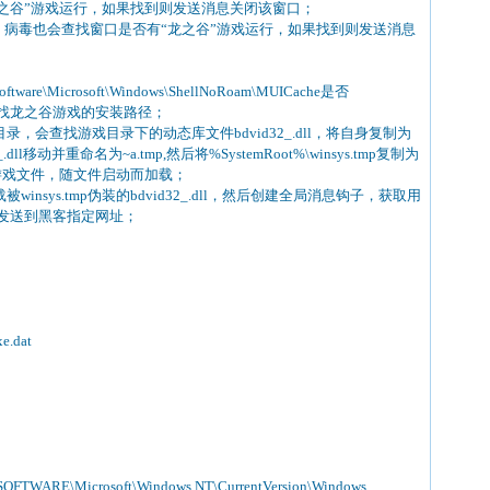
龙之谷”游戏运行，如果找到则发送消息关闭该窗口；
exe进程，病毒也会查找窗口是否有“龙之谷”游戏运行，如果找到则发送消息
tware\Microsoft\Windows\ShellNoRoam\MUICache是否
cher”查找龙之谷游戏的安装路径；
录，会查找游戏目录下的动态库文件bdvid32_.dll，将自身复制为
32_.dll移动并重命名为~a.tmp,然后将%SystemRoot%\winsys.tmp复制为
成正常游戏文件，随文件启动而加载；
insys.tmp伪装的bdvid32_.dll，然后创建全局消息钩子，获取用
发送到黑客指定网址；
e.dat
TWARE\Microsoft\Windows NT\CurrentVersion\Windows