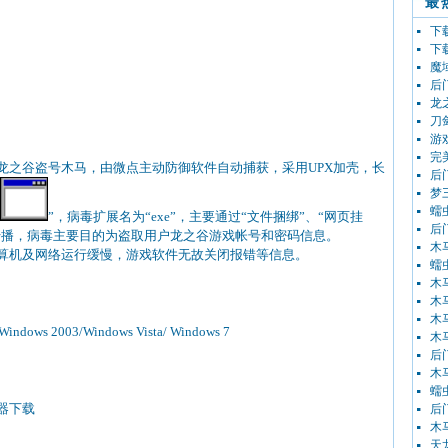
最
下载者
下载
魔域
后门
龙之
刀剑
游戏
完美
的龙之谷盗号木马，由微点主动防御软件自动捕获，采用UPX加壳，长
后门
梦三
蠕虫
”，病毒扩展名为“exe”，主要通过“文件捆绑”、“网页挂
后门
式传播，病毒主要目的为盗取用户龙之谷游戏帐号和密码信息。
木马
机及网络运行缓慢，游戏软件无故关闭报错等信息。
蠕虫
木马
木马
木马
indows 2003/Windows Vista/ Windows 7
木马
后门
木马
蠕虫
器下载
后门
木马
天龙