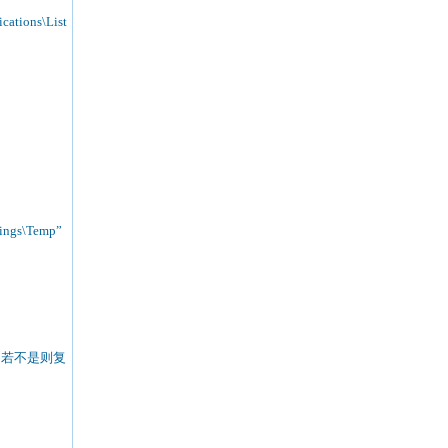
cations\List
s\Temp”
xe"，若不是则复