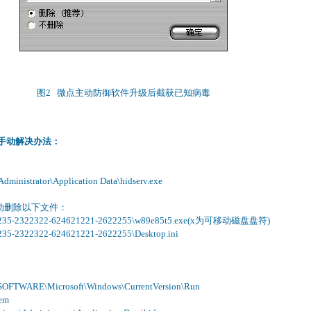
图2 微点主动防御软件升级后截获已知病毒
手动解决办法：
ministrator\Application Data\hidserv.exe
动删除以下文件：
6235-2322322-624621221-2622255\w89e85t5.exe(x为可移动磁盘盘符)
5-2322322-624621221-2622255\Desktop.ini
TWARE\Microsoft\Windows\CurrentVersion\Run
em