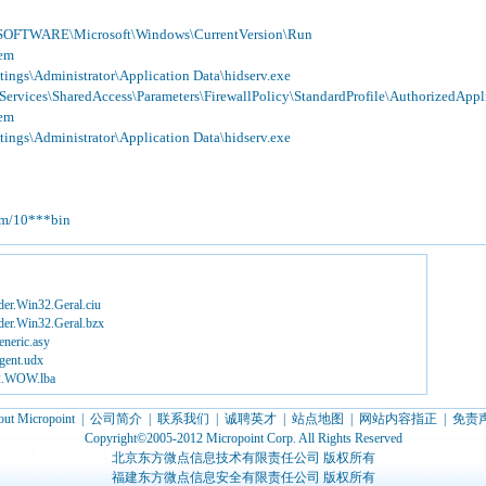
TWARE\Microsoft\Windows\CurrentVersion\Run
em
gs\Administrator\Application Data\hidserv.exe
rvices\SharedAccess\Parameters\FirewallPolicy\StandardProfile\AuthorizedAppli
em
gs\Administrator\Application Data\hidserv.exe
om/10***bin
.Win32.Geral.ciu
.Win32.Geral.bzx
eric.asy
ent.udx
.WOW.lba
ut Micropoint
|
公司简介
|
联系我们
|
诚聘英才
|
站点地图
|
网站内容指正
|
免责
Copyright©2005-2012 Micropoint Corp. All Rights Reserved
北京东方微点信息技术有限责任公司 版权所有
福建东方微点信息安全有限责任公司 版权所有