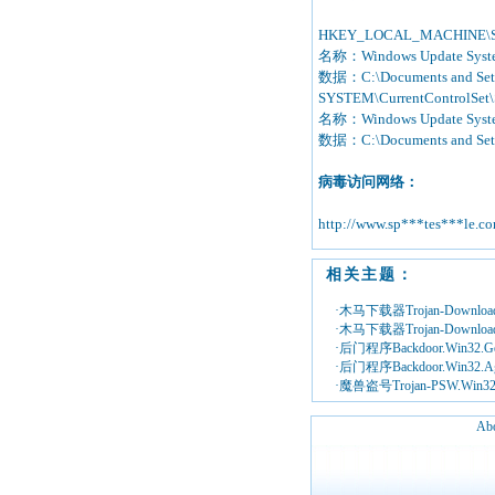
HKEY_LOCAL_MACHINE\SOF
名称：Windows Update Syst
数据：C:\Documents and Settin
SYSTEM\CurrentControlSet\Se
名称：Windows Update Syst
数据：C:\Documents and Settin
病毒访问网络：
http://www.sp***tes***le.c
相关主题：
·木马下载器Trojan-Downloader
·木马下载器Trojan-Downloader
·后门程序Backdoor.Win32.Gen
·后门程序Backdoor.Win32.Ag
·魔兽盗号Trojan-PSW.Win32
Abo