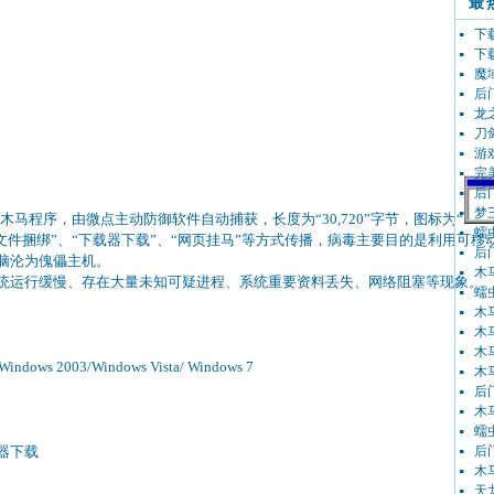
最
下载者
下载
魔域
后门
龙之
刀剑
游戏
完美
后门
梦三
的木马程序，由微点主动防御软件自动捕获，长度为“30,720”字节，图标为“
蠕虫
过“文件捆绑”、“下载器下载”、“网页挂马”等方式传播，病毒主要目的是利用可移
后门
脑沦为傀儡主机。
木马
运行缓慢、存在大量未知可疑进程、系统重要资料丢失、网络阻塞等现象。
蠕虫
木马
木马
木马
indows 2003/Windows Vista/ Windows 7
木马
后门
木马
蠕虫
器下载
后门
木马
天龙