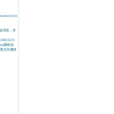
cations\List
向其发送消息，关
621221-
xe(随机命
，设置文件属性
。