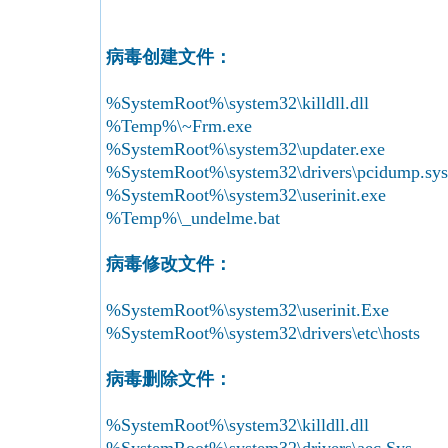
病毒创建文件：
%SystemRoot%\system32\killdll.dll
%Temp%\~Frm.exe
%SystemRoot%\system32\updater.exe
%SystemRoot%\system32\drivers\pcidump.sys
%SystemRoot%\system32\userinit.exe
%Temp%\_undelme.bat
病毒修改文件：
%SystemRoot%\system32\userinit.Exe
%SystemRoot%\system32\drivers\etc\hosts
病毒删除文件：
%SystemRoot%\system32\killdll.dll