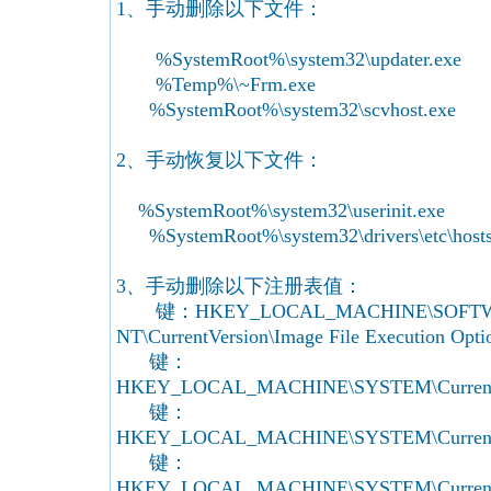
1、手动删除以下文件：
%SystemRoot%\system32\updater.exe
%Temp%\~Frm.exe
%SystemRoot%\system32\scvhost.exe
2、手动恢复以下文件：
%SystemRoot%\system32\userinit.exe
%SystemRoot%\system32\drivers\etc\host
3、手动删除以下注册表值：
键：HKEY_LOCAL_MACHINE\SOFTWARE\
NT\CurrentVersion\Image File Execution O
键：
HKEY_LOCAL_MACHINE\SYSTEM\CurrentCon
键：
HKEY_LOCAL_MACHINE\SYSTEM\CurrentCon
键：
HKEY_LOCAL_MACHINE\SYSTEM\CurrentCon