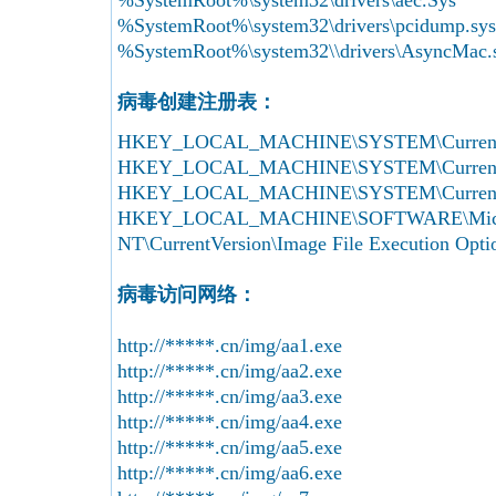
%SystemRoot%\system32\drivers\aec.Sys
%SystemRoot%\system32\drivers\pcidump.sys
%SystemRoot%\system32\\drivers\AsyncMac.
病毒创建注册表：
HKEY_LOCAL_MACHINE\SYSTEM\CurrentCon
HKEY_LOCAL_MACHINE\SYSTEM\CurrentCon
HKEY_LOCAL_MACHINE\SYSTEM\CurrentCon
HKEY_LOCAL_MACHINE\SOFTWARE\Micro
NT\CurrentVersion\Image File Execution O
病毒访问网络：
http://*****.cn/img/aa1.exe
http://*****.cn/img/aa2.exe
http://*****.cn/img/aa3.exe
http://*****.cn/img/aa4.exe
http://*****.cn/img/aa5.exe
http://*****.cn/img/aa6.exe