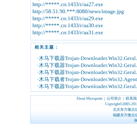
http://*****.cn:1433/r/aa27.exe
http://58.51.90.***:8080/news/image.jpg
http://*****.cn:1433/r/aa29.exe
http://*****.cn:1433/r/aa30.exe
http://*****.cn:1433/r/aa31.exe
相关主题：
·木马下载器Trojan-Downloader.Win32.Geral.
·木马下载器Trojan-Downloader.Win32.Geral.
·木马下载器Trojan-Downloader.Win32.Geral
·木马下载者Trojan-Downloader.Win32.Agent.
·木马下载器Trojan-Downloader.Win32.Geral.
About Micropoint
|
公司简介
|
联系我
Copyright©2005-2012
北京东方微点
福建东方微点
闽