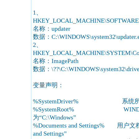
1、
HKEY_LOCAL_MACHINE\SOFTWARE\Micr
名称：updater
数据：C:\WINDOWS\system32\updater.
2、
HKEY_LOCAL_MACHINE\SYSTEM\Contro
名称：ImagePath
数据：\??\C:\WINDOWS\system32\driver
变量声明：
%SystemDriver% 系统所在
%SystemRoot% WIND
为“C:\Windows”
%Documents and Settings% 用户
and Settings”