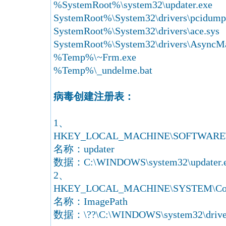
%SystemRoot%\system32\updater.exe
SystemRoot%\System32\drivers\pcidump
SystemRoot%\System32\drivers\ace.sys
SystemRoot%\System32\drivers\AsyncMa
%Temp%\~Frm.exe
%Temp%\_undelme.bat
病毒创建注册表：
1、
HKEY_LOCAL_MACHINE\SOFTWARE\Micr
名称：updater
数据：C:\WINDOWS\system32\updater.
2、
HKEY_LOCAL_MACHINE\SYSTEM\Contro
名称：ImagePath
数据：\??\C:\WINDOWS\system32\driver