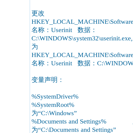
更改
HKEY_LOCAL_MACHINE\Software\Mi
名称：Userinit 数据：
C:\WINDOWS\system32\userinit.exe
为
HKEY_LOCAL_MACHINE\Software\Mi
名称：Userinit 数据：C:\WINDOWS\sy
变量声明：
%SystemDriver% 系
%SystemRoot% 
为“C:\Windows”
%Documents and Settin
为“C:\Documents and Settings”