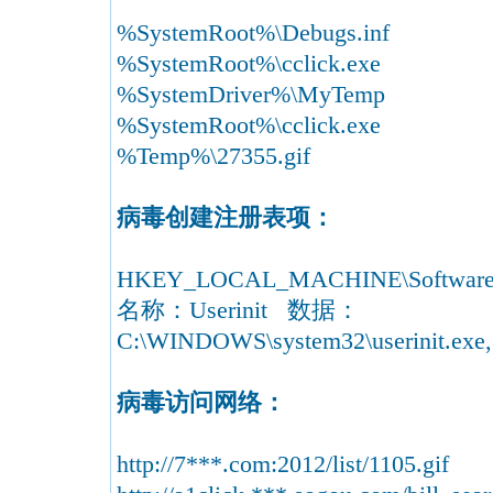
%SystemRoot%\Debugs.inf
%SystemRoot%\cclick.exe
%SystemDriver%\MyTemp
%SystemRoot%\cclick.exe
%Temp%\27355.gif
病毒创建注册表项：
HKEY_LOCAL_MACHINE\Software\Mi
名称：Userinit 数据：
C:\WINDOWS\system32\userinit.exe
病毒访问网络：
http://7***.com:2012/list/1105.gif