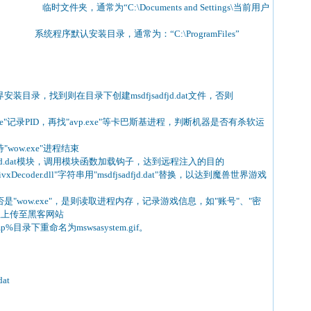
通常为“C:\Documents and Settings\当前用户
 系统程序默认安装目录，通常为：“C:\ProgramFiles”
装目录，找到则在目录下创建msdfjsadfjd.dat文件，否则
exe"记录PID，再找"avp.exe"等卡巴斯基进程，判断机器是否有杀软运
wow.exe"进程结束
adfjd.dat模块，调用模块函数加载钩子，达到远程注入的目的
ivxDecoder.dll"字符串用"msdfjsadfjd.dat"替换，以达到魔兽世界游戏
是"wow.exe"，是则读取进程内存，记录游戏信息，如"账号"、"密
息上传至黑客网站
目录下重命名为mswsasystem.gif。
at