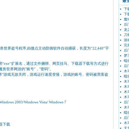
最
下载者
下载
魔域
后门
龙之
刀剑
游戏
完美
兽世界盗号程序,由微点主动防御软件自动捕获，长度为“22,440”字
后门
梦三
蠕虫
用“exe”扩展名，通过文件捆绑、网页挂马、下载器下载等方式进行
后门
兽世界网游的"账号"，"密码"。
木马
界"游戏无故关闭，游戏运行速度变慢，游戏的账号、密码被黑客盗
蠕虫
木马
木马
木马
木马
indows 2003/Windows Vista/ Windows 7
后门
木马
蠕虫
后门
木马
器下载
天龙