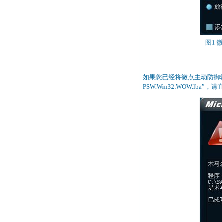
图1
如果您已经将微点主动防御软
PSW.Win32.WOW.lba