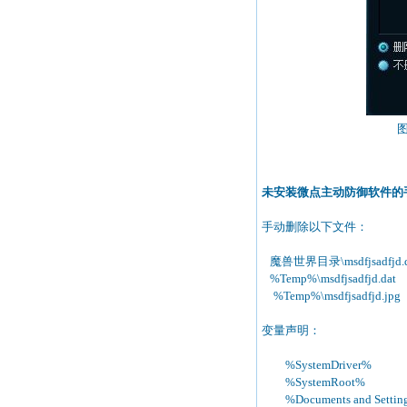
未安装微点主动防御软件的
手动删除以下文件：
魔兽世界目录\msdfjsadfjd.d
%Temp%\msdfjsadfjd.dat
%Temp%\msdfjsadfjd.jpg
变量声明：
%SystemDrive
%SystemRoot% 
%Documents and Setti