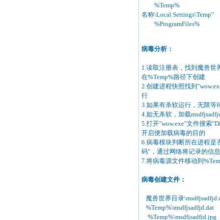
%Temp% 临时文件夹，
名称\Local Settings\Temp”
%ProgramFiles%
病毒分析：
1.读取注册表，找到魔兽世界安
在%Temp%路径下创建
2.创建进程快照找到"wow.
行
3.如果有杀软运行，无限等待"
4.如无杀软，加载msdfjs
5.打开"wow.exe"文件搜索"D
开启便加载病毒的目的
6.病毒模块判断所在进程是否
码"，通过网络将记录的信
7.将病毒源文件移动到%Temp%
病毒创建文件：
魔兽世界目录\msdfjsadfjd.d
%Temp%\msdfjsadfjd.dat
%Temp%\msdfjsadfjd.jpg