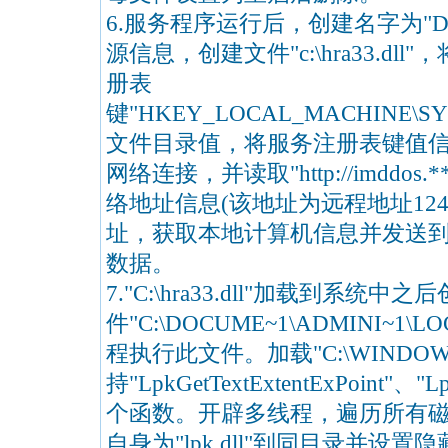
6.服务程序运行后，创建名字为"Dis
源信息，创建文件"c:\hra33.d
册表
键"HKEY_LOCAL_MACHINE\SYSTEM\C
文件目录值，将服务注册表键值
网络连接，并读取"http://imddos.**0
络地址信息(该地址为远程地址124.2*
址，获取本地计算机信息并发送
数据。
7."C:\hra33.dll"加载到系统中之
件"C:\DOCUME~1\ADMINI~1\LO
程执行此文件。加载"C:\WINDOWS\s
持"LpkGetTextExtentExPoint"、"L
个函数。开辟多线程，遍历所有磁盘目录
自身为"lpk.dll"到同目录并设置隐