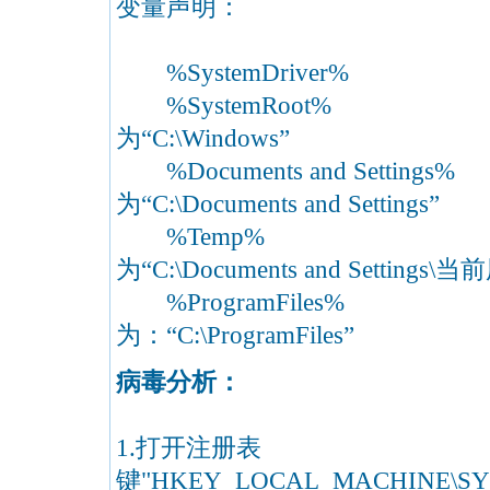
变量声明：
%SystemDriver% 
%SystemRoot% W
为“C:\Windows”
%Documents and Setti
为“C:\Documents and Settings”
%Temp% 临
为“C:\Documents and Settings\当
%ProgramFiles%
为：“C:\ProgramFiles”
病毒分析：
1.打开注册表
键"HKEY_LOCAL_MACHINE\SYSTEM\