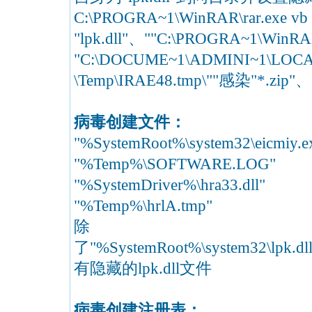
C:\PROGRA~1\WinRAR\rar.exe vb "C:\
"lpk.dll"、""C:\PROGRA~1\WinRAR\r
"C:\DOCUME~1\ADMINI~1\LOC
\Temp\IRAE48.tmp\""感染"*.zip
病毒创建文件：
"%SystemRoot%\system32\eic
"%Temp%\SOFTWARE.LOG"
"%SystemDriver%\hra33.dll"
"%Temp%\hrlA.tmp"
除
了"%SystemRoot%\system32\lpk.dll
有隐藏的lpk.dll文件
病毒创建注册表：