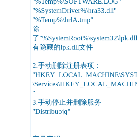
"%Temp%\SOFTWARE.LOG"
"%SystemDriver%\hra33.dll"
"%Temp%\hrlA.tmp"
除
了"%SystemRoot%\system32\lpk.dll
有隐藏的lpk.dll文件
2.手动删除注册表项：
"HKEY_LOCAL_MACHINE\SYSTEM\
\Services\HKEY_LOCAL_MACHINE\S
"
3.手动停止并删除服务
"Distribuojq"